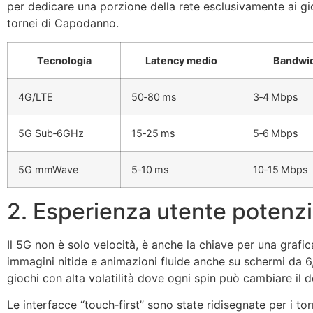
per dedicare una porzione della rete esclusivamente ai g
tornei di Capodanno.
Tecnologia
Latency medio
Bandwid
4G/LTE
50‑80 ms
3‑4 Mbps
5G Sub‑6GHz
15‑25 ms
5‑6 Mbps
5G mmWave
5‑10 ms
10‑15 Mbps
2. Esperienza utente potenzia
Il 5G non è solo velocità, è anche la chiave per una grafic
immagini nitide e animazioni fluide anche su schermi da 6
giochi con alta volatilità dove ogni spin può cambiare il d
Le interfacce “touch‑first” sono state ridisegnate per i to