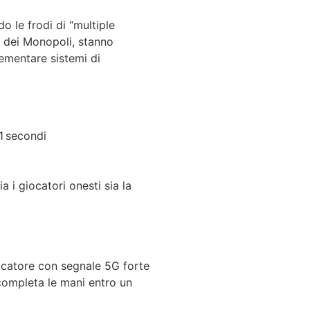
o le frodi di “multiple
 e dei Monopoli, stanno
lementare sistemi di
1 secondi
 i giocatori onesti sia la
iocatore con segnale 5G forte
completa le mani entro un