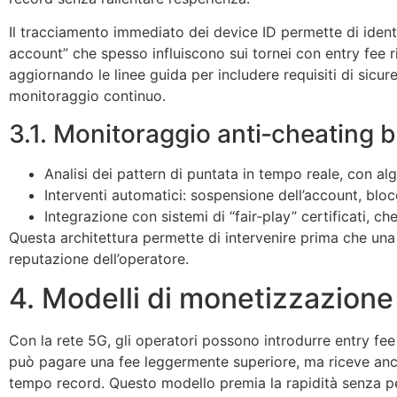
Il tracciamento immediato dei device ID permette di identif
account” che spesso influiscono sui tornei con entry fee r
aggiornando le linee guida per includere requisiti di sicur
monitoraggio continuo.
3.1. Monitoraggio anti‑cheating 
Analisi dei pattern di puntata in tempo reale, con a
Interventi automatici: sospensione dell’account, blo
Integrazione con sistemi di “fair‑play” certificati, c
Questa architettura permette di intervenire prima che una f
reputazione dell’operatore.
4. Modelli di monetizzazione 
Con la rete 5G, gli operatori possono introdurre entry fee
può pagare una fee leggermente superiore, ma riceve anc
tempo record. Questo modello premia la rapidità senza pe