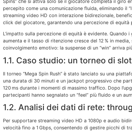
Spins” che si attiva solo se il giocatore completa il giro en
percepito come una comunicazione fluida, eliminando il “la
streaming video HD con interazione bidirezionale, benefici
click del giocatore, garantendo una percezione di equità p
L’impatto sulla percezione di equità è evidente. Quando i g
aumenta e il tasso di ritenzione cresce del 12 % in media, se
coinvolgimento emotivo: la suspense di un “win” arriva pi
1.1. Caso studio: un torneo di slo
Il torneo “Mega Spin Rush” è stato lanciato su una piatt
una durata di 30 minuti e un jackpot progressivo che part
120 ms durante i momenti di massimo traffico. Dopo l’upgra
partecipanti hanno segnalato un “feel” più fluido e un aum
1.2. Analisi dei dati di rete: throu
Per supportare streaming video HD a 1080p e audio bidire
velocità fino a 1 Gbps, consentendo di gestire picchi di t