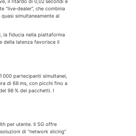
ve, il ritardo di 0,02 secondi è
te “live‑dealer”, che combina
er quasi simultaneamente al
 la fiducia nella piattaforma
e della latenza favorisce il
 000 partecipanti simultanei,
ra di 68 ms, con picchi fino a
el 98 % dei pacchetti. I
h per utente. Il 5G offre
soluzioni di “network slicing”