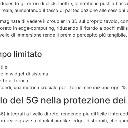
ducendo gli errori di click. Inoltre, le notifiche push a bass
reale, aumentando il tasso di partecipazione alle sessioni b
mmaginate di vedere il croupier in 3D sul proprio tavolo, con
laborato in edge‑computing, riducendo il ritardo a pochi mil
vello di immersione rende il premio percepito più tangibile,
mpo limitato
tile
he in widget di sistema
etto al torneo
ondi, una metrica cruciale per i tornei che iniziano ogni 15 
uolo del 5G nella protezione dei
 integrati a livello di rete, rendendo più difficile l’interce
o reale grazie a blockchain‑like ledger distribuiti, che gara