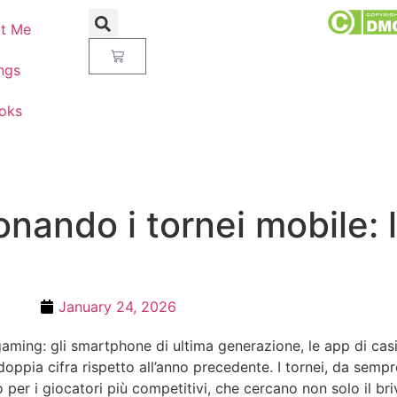
t Me
ngs
oks
onando i tornei mobile: l
January 24, 2026
gaming: gli smartphone di ultima generazione, le app di casi
oppia cifra rispetto all’anno precedente. I tornei, da sempr
 per i giocatori più competitivi, che cercano non solo il br