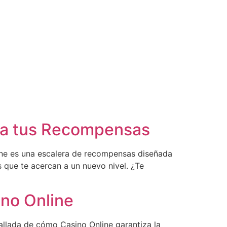
ica tus Recompensas
ine es una escalera de recompensas diseñada
s que te acercan a un nuevo nivel. ¿Te
ino Online
allada de cómo Casino Online garantiza la