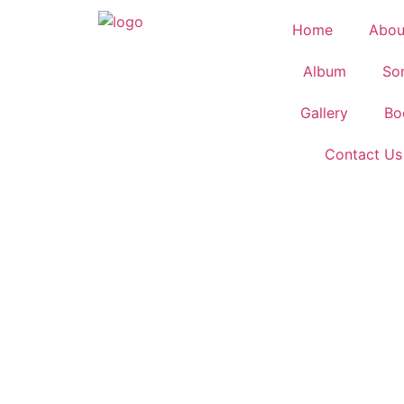
Home
Abou
Album
So
Gallery
Bo
Contact Us