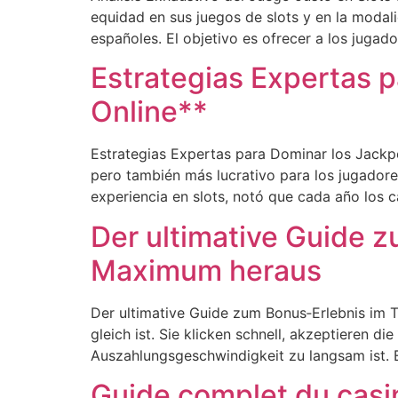
equidad en sus juegos de slots y en la modal
españoles. El objetivo es ofrecer a los jugad
Estrategias Expertas 
Online**
Estrategias Expertas para Dominar los Jackp
pero también más lucrativo para los jugador
experiencia en slots, notó que cada año los 
Der ultimative Guide z
Maximum heraus
Der ultimative Guide zum Bonus‑Erlebnis im T
gleich ist. Sie klicken schnell, akzeptieren 
Auszahlungsgeschwindigkeit zu langsam ist. E
Guide complet du casin