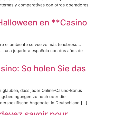
internas y comparativas con otros operadores
 Halloween en **Casino
bre el ambiente se vuelve más tenebroso…
L., una jugadora española con dos años de
sino: So holen Sie das
r glauben, dass jeder Online‑Casino‑Bonus
hlungsbedingungen zu hoch oder die
änderspezifische Angebote. In Deutschland […]
 devez savoir pour