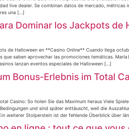
idad live dealer. Se combinan datos de mercado, métricas 
ores una […]
para Dominar los Jackpots de
ots de Halloween en **Casino Online** Cuando llega octu
es que saben aprovechar las promociones temáticas. María 
casinos lanzan eventos especiales de Halloween […]
um Bonus‑Erlebnis im Total Ca
otal Casino: So holen Sie das Maximum heraus Viele Spiele
die Bedingungen und sind später enttäuscht, weil die Ausza
in weiterer Stolperstein ist der fehlende Überblick über l
o en ligne : tout ce que vous