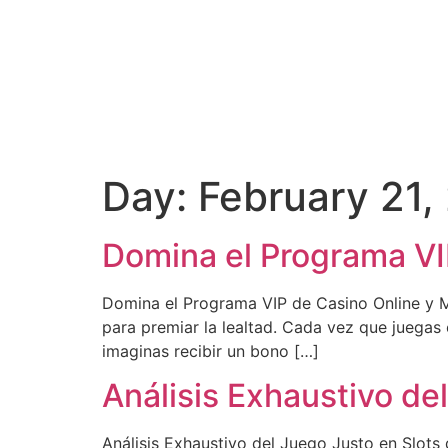
Day:
February 21,
Domina el Programa VI
Domina el Programa VIP de Casino Online y M
para premiar la lealtad. Cada vez que juegas 
imaginas recibir un bono […]
Análisis Exhaustivo de
Análisis Exhaustivo del Juego Justo en Slots