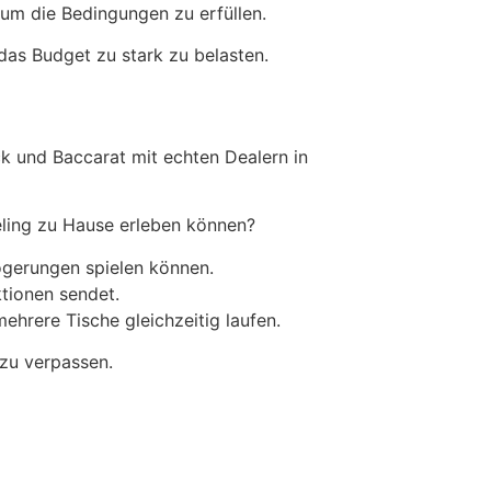
 um die Bedingungen zu erfüllen.
 das Budget zu stark zu belasten.
ck und Baccarat mit echten Dealern in
eling zu Hause erleben können?
ögerungen spielen können.
ktionen sendet.
ehrere Tische gleichzeitig laufen.
 zu verpassen.