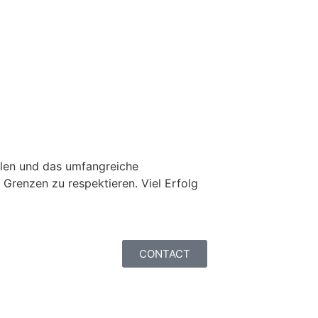
elen und das umfangreiche
Grenzen zu respektieren. Viel Erfolg
CONTACT