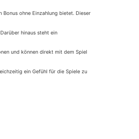
 Bonus ohne Einzahlung bietet. Dieser
Darüber hinaus steht ein
ionen und können direkt mit dem Spiel
ichzeitig ein Gefühl für die Spiele zu