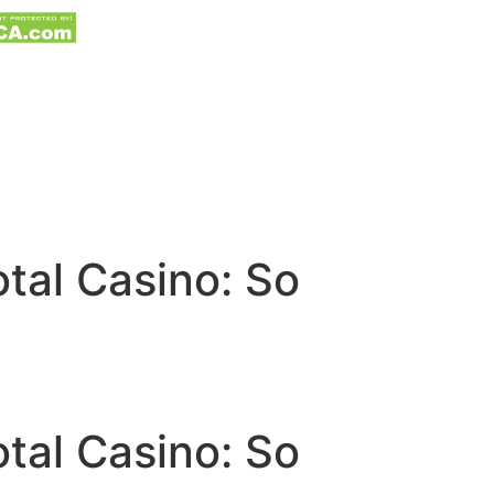
tal Casino: So
tal Casino: So