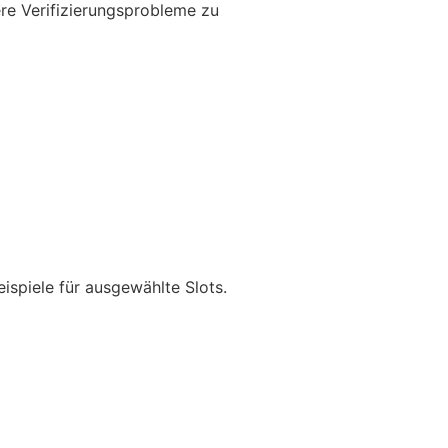
re Verifizierungsprobleme zu
spiele für ausgewählte Slots.