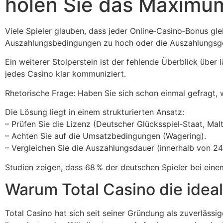
holen Sie das Maximu
Viele Spieler glauben, dass jeder Online‑Casino‑Bonus glei
Auszahlungsbedingungen zu hoch oder die Auszahlungsge
Ein weiterer Stolperstein ist der fehlende Überblick über
jedes Casino klar kommuniziert.
Rhetorische Frage: Haben Sie sich schon einmal gefragt,
Die Lösung liegt in einem strukturierten Ansatz:
– Prüfen Sie die Lizenz (Deutscher Glücksspiel‑Staat, Mal
– Achten Sie auf die Umsatzbedingungen (Wagering).
– Vergleichen Sie die Auszahlungsdauer (innerhalb von 24 h
Studien zeigen, dass 68 % der deutschen Spieler bei eine
Warum Total Casino die ideal
Total Casino hat sich seit seiner Gründung als zuverlässig