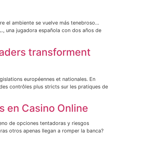
bre el ambiente se vuelve más tenebroso…
L., una jugadora española con dos años de
eaders transforment
s
gislations européennes et nationales. En
es contrôles plus stricts sur les pratiques de
as en Casino Online
lleno de opciones tentadoras y riesgos
ras otros apenas llegan a romper la banca?