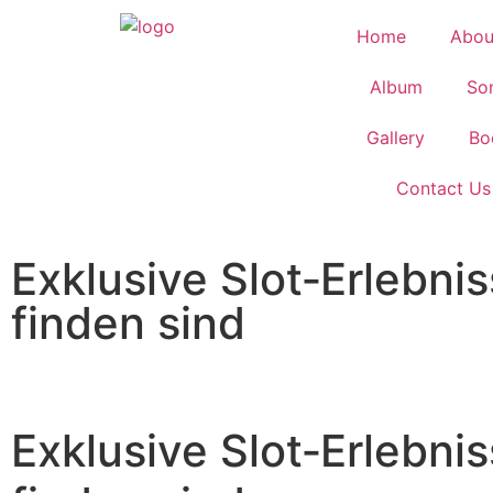
Home
Abou
Album
So
Gallery
Bo
Contact Us
Exklusive Slot‑Erlebni
finden sind
Exklusive Slot‑Erlebni