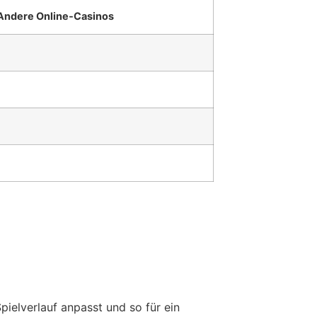
Andere Online‑Casinos
pielverlauf anpasst und so für ein