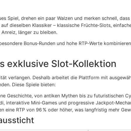
neues Spiel, drehen ein paar Walzen und merken schnell, da
auf dieselben Klassiker – klassische Früchte‑Slots, einfac
Anreiz, länger zu bleiben.
 besondere Bonus‑Runden und hohe RTP‑Werte kombinieren. 
 exklusive Slot‑Kollektion
lität verlangen. Deshalb arbeitet die Plattform mit ausge
nden. Diese Spiele bieten:
gene Geschichte, von antiken Mythen bis zu futuristischen C
odi, interaktive Mini‑Games und progressive Jackpot‑Mecha
en eine RTP von 96 % oder höher, was langfristig mehr Gewi
aussticht