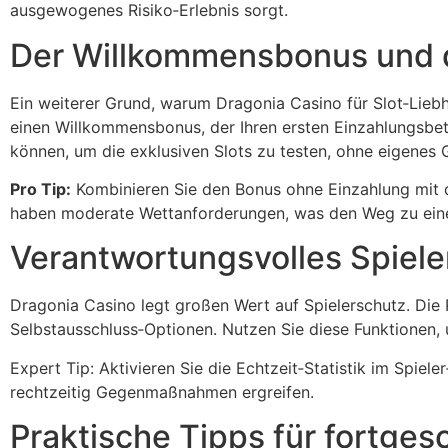
ausgewogenes Risiko‑Erlebnis sorgt.
Der Willkommensbonus und 
Ein weiterer Grund, warum Dragonia Casino für Slot‑Liebh
einen Willkommensbonus, der Ihren ersten Einzahlungsbetr
können, um die exklusiven Slots zu testen, ohne eigenes G
Pro Tip:
Kombinieren Sie den Bonus ohne Einzahlung mit de
haben moderate Wettanforderungen, was den Weg zu eine
Verantwortungsvolles Spiele
Dragonia Casino legt großen Wert auf Spielerschutz. Die P
Selbstausschluss‑Optionen. Nutzen Sie diese Funktionen, 
Expert Tip: Aktivieren Sie die Echtzeit‑Statistik im Spie
rechtzeitig Gegenmaßnahmen ergreifen.
Praktische Tipps für fortgesc