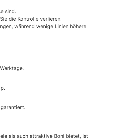
e sind.
e die Kontrolle verlieren.
lungen, während wenige Linien höhere
 Werktage.
pp.
garantiert.
 als auch attraktive Boni bietet, ist