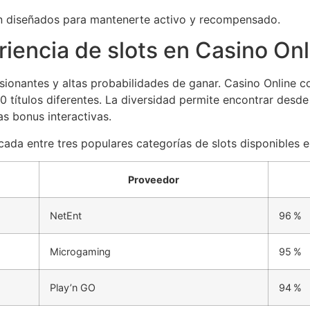
án diseñados para mantenerte activo y recompensado.
riencia de slots en Casino Onl
esionantes y altas probabilidades de ganar. Casino Online 
 títulos diferentes. La diversidad permite encontrar desde
s bonus interactivas.
ada entre tres populares categorías de slots disponibles e
Proveedor
NetEnt
96 %
Microgaming
95 %
Play’n GO
94 %