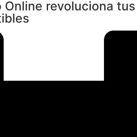
Online revoluciona tus
tibles