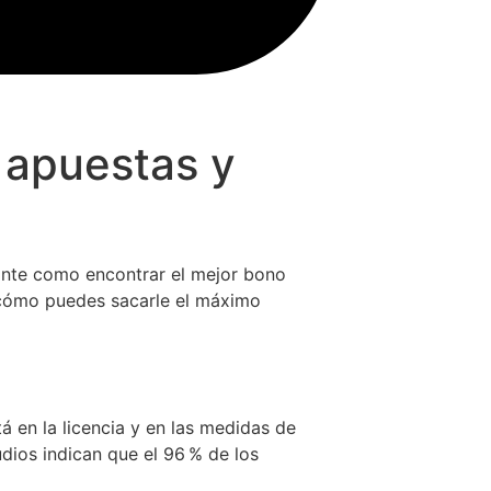
 apuestas y
tante como encontrar el mejor bono
y cómo puedes sacarle el máximo
 en la licencia y en las medidas de
dios indican que el 96 % de los