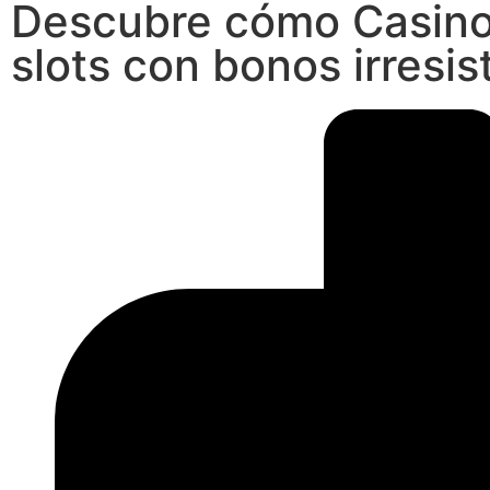
Descubre cómo Casino 
slots con bonos irresis