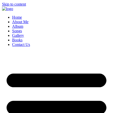
Skip to content
Home
About Me
Album
Songs
Gallery
Books
Contact Us