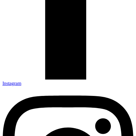
Instagram