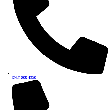
(242) 809-4350