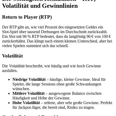
Volatilität und Gewinnlinien
Return to Player (RTP)
Der RTP gibt an, wie viel Prozent des eingesetzten Geldes ein
Slot‑Spiel über tausend Drehungen im Durchschnitt zurückzahlt.
Ein Slot mit 96 % RTP bedeutet, dass du langfristig 96 € von 100 €
zurückerhältst. Das klingt nach einem kleinen Unterschied, aber bei
vielen Spielen summiert sich das schnell.
Volatilität
Die Volatilität beschreibt, wie häufig und wie hoch Gewinne
ausfallen.
Niedrige Volatilität
– häufige, kleine Gewinne. Ideal für
Spieler, die lange Sessions ohne große Schwankungen
wünschen.
Mittlere Volatilität
– ausgewogene Balance zwischen
Häufigkeit und Höhe der Gewinne.
Hohe Volatilität
– seltene, aber sehr große Gewinne. Perfekt
für Jackpot‑Jäger, die bereit sind, Risiko zu tragen.