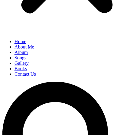
Home
About Me
Album
Songs
Gallery
Books
Contact Us