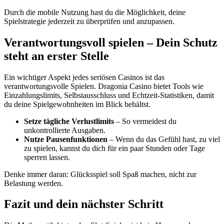
Durch die mobile Nutzung hast du die Möglichkeit, deine
Spielstrategie jederzeit zu überprüfen und anzupassen.
Verantwortungsvoll spielen – Dein Schutz
steht an erster Stelle
Ein wichtiger Aspekt jedes seriösen Casinos ist das
verantwortungsvolle Spielen. Dragonia Casino bietet Tools wie
Einzahlungslimits, Selbstausschluss und Echtzeit‑Statistiken, damit
du deine Spielgewohnheiten im Blick behältst.
Setze tägliche Verlustlimits
– So vermeidest du
unkontrollierte Ausgaben.
Nutze Pausenfunktionen
– Wenn du das Gefühl hast, zu viel
zu spielen, kannst du dich für ein paar Stunden oder Tage
sperren lassen.
Denke immer daran: Glücksspiel soll Spaß machen, nicht zur
Belastung werden.
Fazit und dein nächster Schritt