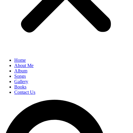
Home
About Me
Album
Songs
Gallery
Books
Contact Us