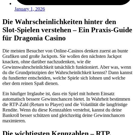
January 1, 2026
Die Wahrscheinlichkeiten hinter den
Slot‑Spielen verstehen – Ein Praxis‑Guide
für Dragonia Casino
Die meisten Besucher von Online‑Casinos denken zuerst an bunte
Grafiken und große Jackpots. Sie wollen den nächsten Jackpot
knacken, ohne darüber nachzudenken, wie die
Gewinnwahrscheinlichkeit tatsächlich funktioniert. Aber was, wenn
du die Grundprinzipien der Wahrscheinlichkeit kennst? Dann kannst
du fundierter entscheiden, welche Spiele sich lohnen und welche
eher dem reinen Spaß dienen.
Ein häufiger Irrglaube ist, dass ein Spiel mit hohem Einsatz
automatisch bessere Gewinnchancen bietet. In Wahrheit bestimmen
die RTP‑Zahl (Return to Player) und die Volatilität die langfristige
Rendite. Wenn du diese Kennzahlen verstehst, kannst du deine
Bankroll besser schützen und gleichzeitig deine Gewinnchancen
maximieren.
Die wichtigsten Kennzahlen – RTP,