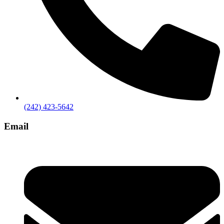
(242) 423-5642
Email