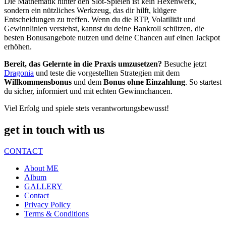
Die Mathematik hinter den Slot‑Spielen ist kein Hexenwerk,
sondern ein nützliches Werkzeug, das dir hilft, klügere
Entscheidungen zu treffen. Wenn du die RTP, Volatilität und
Gewinnlinien verstehst, kannst du deine Bankroll schützen, die
besten Bonusangebote nutzen und deine Chancen auf einen Jackpot
erhöhen.
Bereit, das Gelernte in die Praxis umzusetzen?
Besuche jetzt
Dragonia
und teste die vorgestellten Strategien mit dem
Willkommensbonus
und dem
Bonus ohne Einzahlung
. So startest
du sicher, informiert und mit echten Gewinnchancen.
Viel Erfolg und spiele stets verantwortungsbewusst!
get in touch with us
CONTACT
About ME
Album
GALLERY
Contact
Privacy Policy
Terms & Conditions