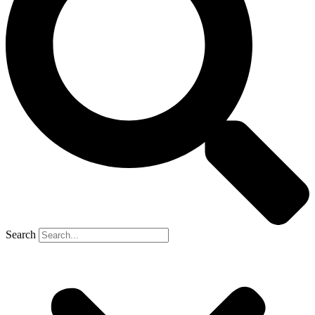
Search