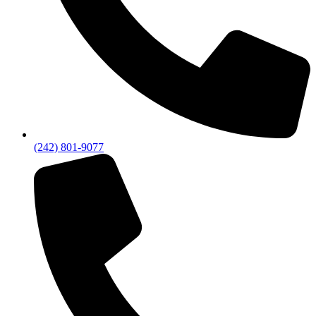
(242) 801-9077