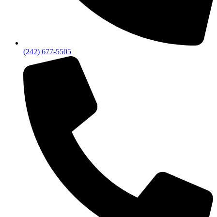
(242) 677-5505