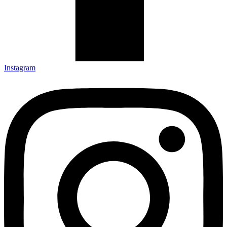
Instagram