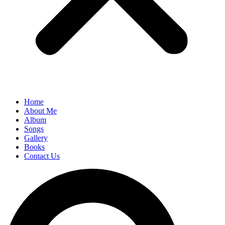
Home
About Me
Album
Songs
Gallery
Books
Contact Us