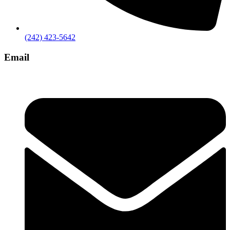
(242) 423-5642
Email