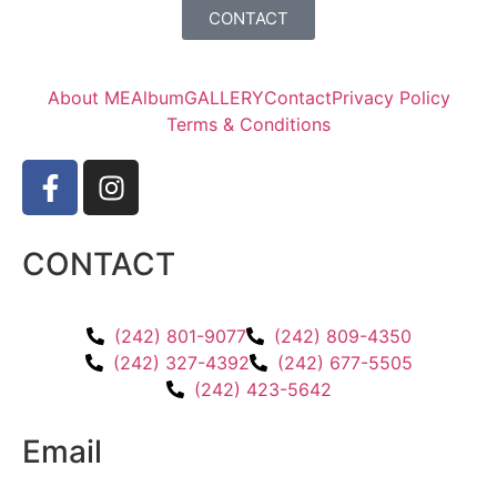
CONTACT
About ME
Album
GALLERY
Contact
Privacy Policy
Terms & Conditions
CONTACT
(242) 801-9077
(242) 809-4350
(242) 327-4392
(242) 677-5505
(242) 423-5642
Email