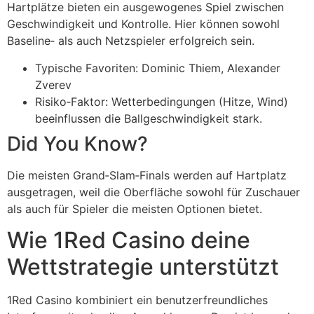
Hartplätze bieten ein ausgewogenes Spiel zwischen
Geschwindigkeit und Kontrolle. Hier können sowohl
Baseline‑ als auch Netzspieler erfolgreich sein.
Typische Favoriten: Dominic Thiem, Alexander
Zverev
Risiko‑Faktor: Wetterbedingungen (Hitze, Wind)
beeinflussen die Ballgeschwindigkeit stark.
Did You Know?
Die meisten Grand‑Slam‑Finals werden auf Hartplatz
ausgetragen, weil die Oberfläche sowohl für Zuschauer
als auch für Spieler die meisten Optionen bietet.
Wie 1Red Casino deine
Wettstrategie unterstützt
1Red Casino kombiniert ein benutzerfreundliches