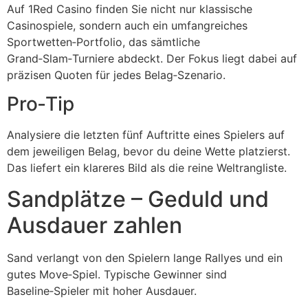
Auf 1Red Casino finden Sie nicht nur klassische
Casinospiele, sondern auch ein umfangreiches
Sportwetten‑Portfolio, das sämtliche
Grand‑Slam‑Turniere abdeckt. Der Fokus liegt dabei auf
präzisen Quoten für jedes Belag‑Szenario.
Pro‑Tip
Analysiere die letzten fünf Auftritte eines Spielers auf
dem jeweiligen Belag, bevor du deine Wette platzierst.
Das liefert ein klareres Bild als die reine Weltrangliste.
Sandplätze – Geduld und
Ausdauer zahlen
Sand verlangt von den Spielern lange Rallyes und ein
gutes Move‑Spiel. Typische Gewinner sind
Baseline‑Spieler mit hoher Ausdauer.