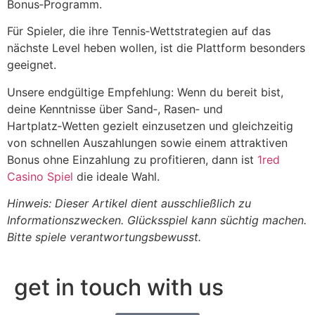
Bonus‑Programm.
Für Spieler, die ihre Tennis‑Wettstrategien auf das
nächste Level heben wollen, ist die Plattform besonders
geeignet.
Unsere endgültige Empfehlung: Wenn du bereit bist,
deine Kenntnisse über Sand‑, Rasen‑ und
Hartplatz‑Wetten gezielt einzusetzen und gleichzeitig
von schnellen Auszahlungen sowie einem attraktiven
Bonus ohne Einzahlung zu profitieren, dann ist
1red
Casino Spiel
die ideale Wahl.
Hinweis: Dieser Artikel dient ausschließlich zu
Informationszwecken. Glücksspiel kann süchtig machen.
Bitte spiele verantwortungsbewusst.
get in touch with us