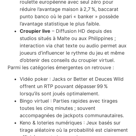
roulette européenne avec seul zéro pour
réduire l’avantage maison à 2,7 %, baccarat
punto banco où le pari « banker » possède
l’avantage statistique le plus faible.
Croupier live
– Diffusion HD depuis des
studios situés à Malte ou aux Philippines ;
interaction via chat texte ou audio permet aux
joueurs d’influencer le rythme du jeu et même
d’obtenir des conseils du croupier virtuel.
Parmi les catégories émergentes on retrouve :
Vidéo poker : Jacks or Better et Deuces Wild
offrent un RTP pouvant dépasser 99 %
lorsqu’ils sont joués optimalement.
Bingo virtuel : Parties rapides avec tirages
toutes les cinq minutes ; souvent
accompagnées de jackpots communautaires.
Keno & loteries numériques : Jeux basés sur
tirage aléatoire où la probabilité est clairement