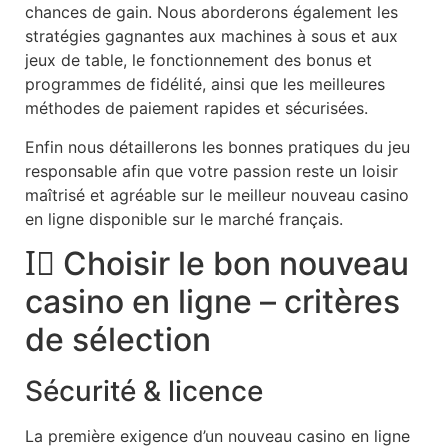
chances de gain. Nous aborderons également les
stratégies gagnantes aux machines à sous et aux
jeux de table, le fonctionnement des bonus et
programmes de fidélité, ainsi que les meilleures
méthodes de paiement rapides et sécurisées.
Enfin nous détaillerons les bonnes pratiques du jeu
responsable afin que votre passion reste un loisir
maîtrisé et agréable sur le meilleur nouveau casino
en ligne disponible sur le marché français.
I️⃣ Choisir le bon nouveau
casino en ligne – critères
de sélection
Sécurité & licence
La première exigence d’un nouveau casino en ligne