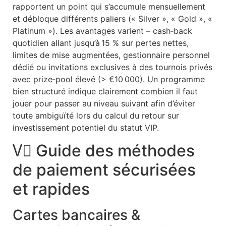
rapportent un point qui s’accumule mensuellement
et débloque différents paliers (« Silver », « Gold », «
Platinum »). Les avantages varient – cash‑back
quotidien allant jusqu’à 15 % sur pertes nettes,
limites de mise augmentées, gestionnaire personnel
dédié ou invitations exclusives à des tournois privés
avec prize‑pool élevé (> €10 000). Un programme
bien structuré indique clairement combien il faut
jouer pour passer au niveau suivant afin d’éviter
toute ambiguïté lors du calcul du retour sur
investissement potentiel du statut VIP.
V️⃣ Guide des méthodes
de paiement sécurisées
et rapides
Cartes bancaires &