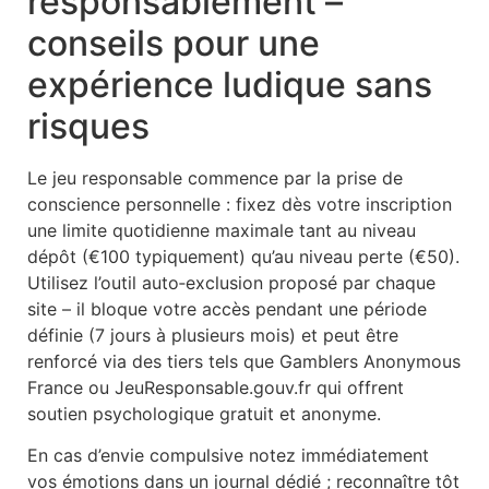
responsablement –
conseils pour une
expérience ludique sans
risques
Le jeu responsable commence par la prise de
conscience personnelle : fixez dès votre inscription
une limite quotidienne maximale tant au niveau
dépôt (€100 typiquement) qu’au niveau perte (€50).
Utilisez l’outil auto‑exclusion proposé par chaque
site – il bloque votre accès pendant une période
définie (7 jours à plusieurs mois) et peut être
renforcé via des tiers tels que Gamblers Anonymous
France ou JeuResponsable.gouv.fr qui offrent
soutien psychologique gratuit et anonyme.
En cas d’envie compulsive notez immédiatement
vos émotions dans un journal dédié ; reconnaître tôt