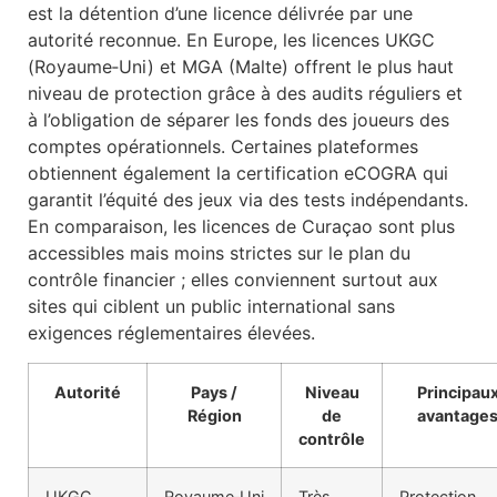
est la détention d’une licence délivrée par une
autorité reconnue. En Europe, les licences UKGC
(Royaume‑Uni) et MGA (Malte) offrent le plus haut
niveau de protection grâce à des audits réguliers et
à l’obligation de séparer les fonds des joueurs des
comptes opérationnels. Certaines plateformes
obtiennent également la certification eCOGRA qui
garantit l’équité des jeux via des tests indépendants.
En comparaison, les licences de Curaçao sont plus
accessibles mais moins strictes sur le plan du
contrôle financier ; elles conviennent surtout aux
sites qui ciblent un public international sans
exigences réglementaires élevées.
Autorité
Pays /
Niveau
Principau
Région
de
avantage
contrôle
UKGC
Royaume‑Uni
Très
Protection