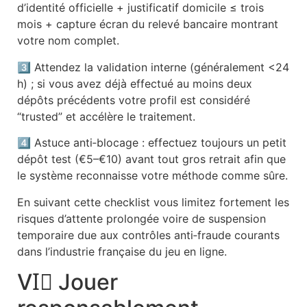
d’identité officielle + justificatif domicile ≤ trois
mois + capture écran du relevé bancaire montrant
votre nom complet.
3️⃣ Attendez la validation interne (généralement <24
h) ; si vous avez déjà effectué au moins deux
dépôts précédents votre profil est considéré
“trusted” et accélère le traitement.
4️⃣ Astuce anti‑blocage : effectuez toujours un petit
dépôt test (€5–€10) avant tout gros retrait afin que
le système reconnaisse votre méthode comme sûre.
En suivant cette checklist vous limitez fortement les
risques d’attente prolongée voire de suspension
temporaire due aux contrôles anti‑fraude courants
dans l’industrie française du jeu en ligne.
VI️⃣ Jouer