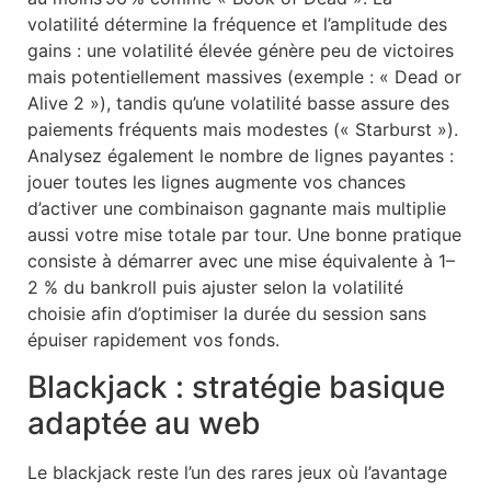
volatilité détermine la fréquence et l’amplitude des
gains : une volatilité élevée génère peu de victoires
mais potentiellement massives (exemple : « Dead or
Alive 2 »), tandis qu’une volatilité basse assure des
paiements fréquents mais modestes (« Starburst »).
Analysez également le nombre de lignes payantes :
jouer toutes les lignes augmente vos chances
d’activer une combinaison gagnante mais multiplie
aussi votre mise totale par tour. Une bonne pratique
consiste à démarrer avec une mise équivalente à 1–
2 % du bankroll puis ajuster selon la volatilité
choisie afin d’optimiser la durée du session sans
épuiser rapidement vos fonds.
Blackjack : stratégie basique
adaptée au web
Le blackjack reste l’un des rares jeux où l’avantage