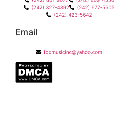
(242) 801-9077
(242) 809-4350
(242) 327-4392
(242) 677-5505
(242) 423-5642
Email
foxmusicinc@yahoo.com