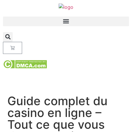
Guide complet du
casino en ligne –
Tout ce que vous