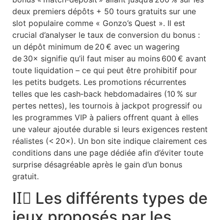
deux premiers dépôts + 50 tours gratuits sur une
slot populaire comme « Gonzo’s Quest ». Il est
crucial d’analyser le taux de conversion du bonus :
un dépôt minimum de 20 € avec un wagering
de 30× signifie qu’il faut miser au moins 600 € avant
toute liquidation – ce qui peut être prohibitif pour
les petits budgets. Les promotions récurrentes
telles que les cash‑back hebdomadaires (10 % sur
pertes nettes), les tournois à jackpot progressif ou
les programmes VIP à paliers offrent quant à elles
une valeur ajoutée durable si leurs exigences restent
réalistes (< 20×). Un bon site indique clairement ces
conditions dans une page dédiée afin d’éviter toute
surprise désagréable après le gain d’un bonus
gratuit.
II️⃣ Les différents types de
jeux proposés par les