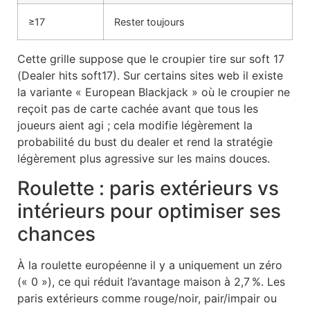
≥17
Rester toujours
Cette grille suppose que le croupier tire sur soft 17
(Dealer hits soft17). Sur certains sites web il existe
la variante « European Blackjack » où le croupier ne
reçoit pas de carte cachée avant que tous les
joueurs aient agi ; cela modifie légèrement la
probabilité du bust du dealer et rend la stratégie
légèrement plus agressive sur les mains douces.
Roulette : paris extérieurs vs
intérieurs pour optimiser ses
chances
À la roulette européenne il y a uniquement un zéro
(« 0 »), ce qui réduit l’avantage maison à 2,7 %. Les
paris extérieurs comme rouge/noir, pair/impair ou