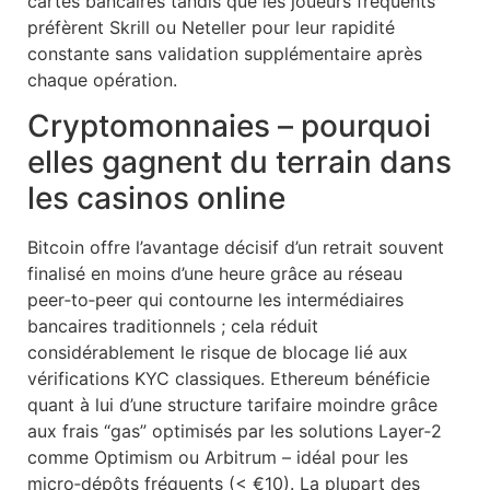
cartes bancaires tandis que les joueurs fréquents
préfèrent Skrill ou Neteller pour leur rapidité
constante sans validation supplémentaire après
chaque opération.
Cryptomonnaies – pourquoi
elles gagnent du terrain dans
les casinos online
Bitcoin offre l’avantage décisif d’un retrait souvent
finalisé en moins d’une heure grâce au réseau
peer‑to‑peer qui contourne les intermédiaires
bancaires traditionnels ; cela réduit
considérablement le risque de blocage lié aux
vérifications KYC classiques. Ethereum bénéficie
quant à lui d’une structure tarifaire moindre grâce
aux frais “gas” optimisés par les solutions Layer‑2
comme Optimism ou Arbitrum – idéal pour les
micro‑dépôts fréquents (< €10). La plupart des