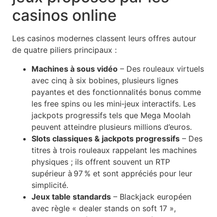
casinos online
Les casinos modernes classent leurs offres autour
de quatre piliers principaux :
Machines à sous vidéo
– Des rouleaux virtuels
avec cinq à six bobines, plusieurs lignes
payantes et des fonctionnalités bonus comme
les free spins ou les mini‑jeux interactifs. Les
jackpots progressifs tels que Mega Moolah
peuvent atteindre plusieurs millions d’euros.
Slots classiques & jackpots progressifs
– Des
titres à trois rouleaux rappelant les machines
physiques ; ils offrent souvent un RTP
supérieur à 97 % et sont appréciés pour leur
simplicité.
Jeux table standards
– Blackjack européen
avec règle « dealer stands on soft 17 »,