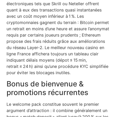
électroniques tels que Skrill ou Neteller offrent
quant à eux des transactions quasi instantanées
avec un coût moyen inférieur à 1 %. Les
cryptomonnaies gagnent du terrain : Bitcoin permet
un retrait en moins d’une heure et assure l’anonymat
requis par certains joueurs prudents ; Ethereum
propose des frais réduits grâce aux améliorations
du réseau Layer‑2. Le meilleur nouveau casino en
ligne France affichera toujours un tableau clair
indiquant délais moyens (dépot ≤ 15 min,
retrait ≤ 24 h) ainsi qu’une procédure KYC simplifiée
pour éviter les blocages inutiles.
Bonus de bienvenue &
promotions récurrentes
Le welcome pack constitue souvent le premier
argument d’attraction : il combine généralement un
bonus « match‑deposit » allant jusqu’à 200 % sur les