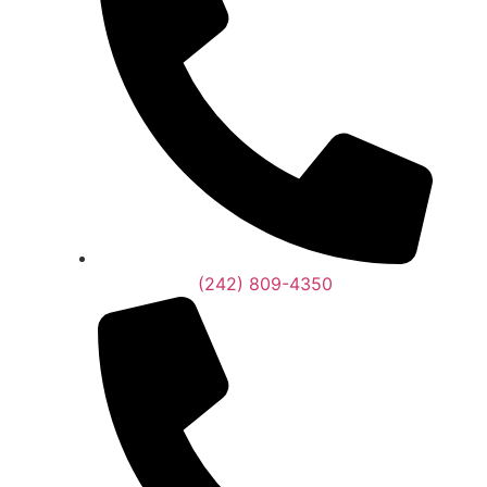
(242) 809-4350