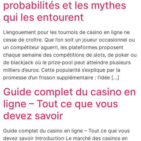
probabilités et les mythes
qui les entourent
L’engouement pour les tournois de casino en ligne ne
cesse de croître. Que l’on soit un joueur occasionnel ou
un compétiteur aguerri, les plateformes proposent
chaque semaine des compétitions de slots, de poker ou
de blackjack où le prize‑pool peut atteindre plusieurs
milliers d’euros. Cette popularité s’explique par la
promesse d’un frisson supplémentaire : l’idée […]
Guide complet du casino en
ligne – Tout ce que vous
devez savoir
Guide complet du casino en ligne – Tout ce que vous
devez savoir Introduction Le marché des casinos en