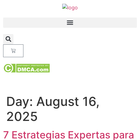
Day:
August 16,
2025
7 Estrategias Expertas para