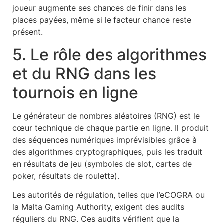
joueur augmente ses chances de finir dans les
places payées, même si le facteur chance reste
présent.
5. Le rôle des algorithmes
et du RNG dans les
tournois en ligne
Le générateur de nombres aléatoires (RNG) est le
cœur technique de chaque partie en ligne. Il produit
des séquences numériques imprévisibles grâce à
des algorithmes cryptographiques, puis les traduit
en résultats de jeu (symboles de slot, cartes de
poker, résultats de roulette).
Les autorités de régulation, telles que l’eCOGRA ou
la Malta Gaming Authority, exigent des audits
réguliers du RNG. Ces audits vérifient que la