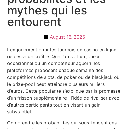
mythes qui les
entourent
August 16, 2025
L’engouement pour les tournois de casino en ligne
ne cesse de croître. Que l’on soit un joueur
occasionnel ou un compétiteur aguerri, les
plateformes proposent chaque semaine des
compétitions de slots, de poker ou de blackjack où
le prize‑pool peut atteindre plusieurs milliers
d’euros. Cette popularité s’explique par la promesse
d’un frisson supplémentaire : l’idée de rivaliser avec
d’autres participants tout en visant un gain
substantiel.
Comprendre les probabilités qui sous-tendent ces