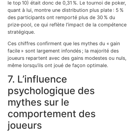
le top 10) était donc de 0,31 %. Le tournoi de poker,
quant à lui, montre une distribution plus plate : 5 %
des participants ont remporté plus de 30 % du
prize‑pool, ce qui reflète l’impact de la compétence
stratégique.
Ces chiffres confirment que les mythes du « gain
facile » sont largement infondés ; la majorité des
joueurs repartent avec des gains modestes ou nuls,
même lorsqu’ils ont joué de façon optimale.
7. L’influence
psychologique des
mythes sur le
comportement des
joueurs