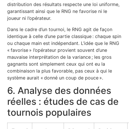
distribution des résultats respecte une loi uniforme,
garantissant ainsi que le RNG ne favorise ni le
joueur ni l’opérateur.
Dans le cadre d’un tournoi, le RNG agit de façon
identique à celle d’une partie classique : chaque spin
ou chaque main est indépendant. L’idée que le RNG
« favorise » l’opérateur provient souvent d’une
mauvaise interprétation de la variance ; les gros
gagnants sont simplement ceux qui ont eu la
combinaison la plus favorable, pas ceux à qui le
système aurait « donné un coup de pouce ».
6. Analyse des données
réelles : études de cas de
tournois populaires