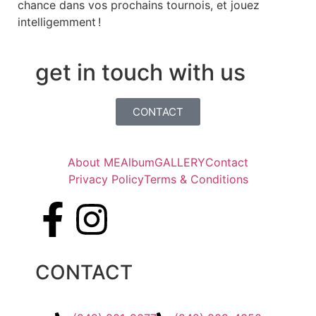
chance dans vos prochains tournois, et jouez
intelligemment !
get in touch with us
CONTACT
About ME
Album
GALLERY
Contact
Privacy Policy
Terms & Conditions
CONTACT