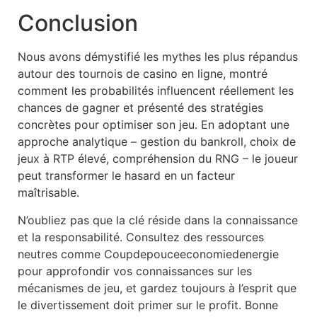
Conclusion
Nous avons démystifié les mythes les plus répandus
autour des tournois de casino en ligne, montré
comment les probabilités influencent réellement les
chances de gagner et présenté des stratégies
concrètes pour optimiser son jeu. En adoptant une
approche analytique – gestion du bankroll, choix de
jeux à RTP élevé, compréhension du RNG – le joueur
peut transformer le hasard en un facteur
maîtrisable.
N’oubliez pas que la clé réside dans la connaissance
et la responsabilité. Consultez des ressources
neutres comme Coupdepouceeconomiedenergie
pour approfondir vos connaissances sur les
mécanismes de jeu, et gardez toujours à l’esprit que
le divertissement doit primer sur le profit. Bonne