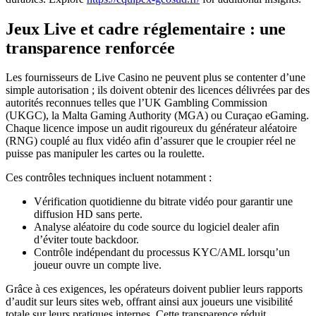
Jeux Live et cadre réglementaire : une
transparence renforcée
Les fournisseurs de Live Casino ne peuvent plus se contenter d’une
simple autorisation ; ils doivent obtenir des licences délivrées par des
autorités reconnues telles que l’UK Gambling Commission
(UKGC), la Malta Gaming Authority (MGA) ou Curaçao eGaming.
Chaque licence impose un audit rigoureux du générateur aléatoire
(RNG) couplé au flux vidéo afin d’assurer que le croupier réel ne
puisse pas manipuler les cartes ou la roulette.
Ces contrôles techniques incluent notamment :
Vérification quotidienne du bitrate vidéo pour garantir une
diffusion HD sans perte.
Analyse aléatoire du code source du logiciel dealer afin
d’éviter toute backdoor.
Contrôle indépendant du processus KYC/AML lorsqu’un
joueur ouvre un compte live.
Grâce à ces exigences, les opérateurs doivent publier leurs rapports
d’audit sur leurs sites web, offrant ainsi aux joueurs une visibilité
totale sur leurs pratiques internes. Cette transparence réduit