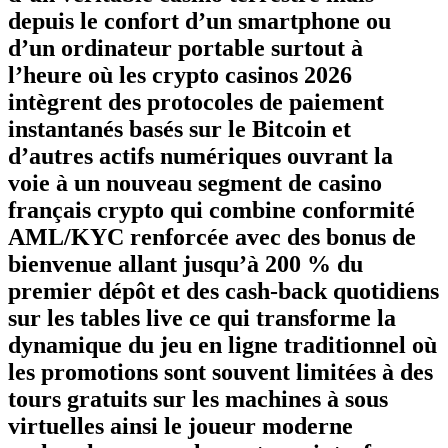
depuis le confort d’un smartphone ou
d’un ordinateur portable surtout à
l’heure où les crypto casinos 2026
intègrent des protocoles de paiement
instantanés basés sur le Bitcoin et
d’autres actifs numériques ouvrant la
voie à un nouveau segment de casino
français crypto qui combine conformité
AML/KYC renforcée avec des bonus de
bienvenue allant jusqu’à 200 % du
premier dépôt et des cash‑back quotidiens
sur les tables live ce qui transforme la
dynamique du jeu en ligne traditionnel où
les promotions sont souvent limitées à des
tours gratuits sur les machines à sous
virtuelles ainsi le joueur moderne