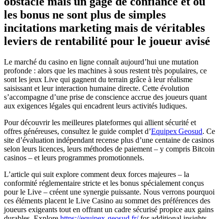
obstacle mais un gage de confiance et où
les bonus ne sont plus de simples
incitations marketing mais de véritables
leviers de rentabilité pour le joueur avisé
Le marché du casino en ligne connaît aujourd’hui une mutation
profonde : alors que les machines à sous restent très populaires, ce
sont les jeux Live qui gagnent du terrain grâce à leur réalisme
saisissant et leur interaction humaine directe. Cette évolution
s’accompagne d’une prise de conscience accrue des joueurs quant
aux exigences légales qui encadrent leurs activités ludiques.
Pour découvrir les meilleures plateformes qui allient sécurité et
offres généreuses, consultez le guide complet d’
Equipex Geosud
. Ce
site d’évaluation indépendant recense plus d’une centaine de casinos
selon leurs licences, leurs méthodes de paiement – y compris Bitcoin
casinos – et leurs programmes promotionnels.
L’article qui suit explore comment deux forces majeures – la
conformité réglementaire stricte et les bonus spécialement conçus
pour le Live – créent une synergie puissante. Nous verrons pourquoi
ces éléments placent le Live Casino au sommet des préférences des
joueurs exigeants tout en offrant un cadre sécurisé propice aux gains
durables. Explore
https://equipex-geosud.fr/
for additional insights.