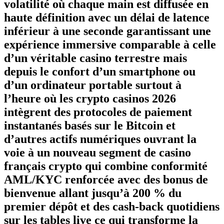
volatilité où chaque main est diffusée en
haute définition avec un délai de latence
inférieur à une seconde garantissant une
expérience immersive comparable à celle
d’un véritable casino terrestre mais
depuis le confort d’un smartphone ou
d’un ordinateur portable surtout à
l’heure où les crypto casinos 2026
intègrent des protocoles de paiement
instantanés basés sur le Bitcoin et
d’autres actifs numériques ouvrant la
voie à un nouveau segment de casino
français crypto qui combine conformité
AML/KYC renforcée avec des bonus de
bienvenue allant jusqu’à 200 % du
premier dépôt et des cash‑back quotidiens
sur les tables live ce qui transforme la