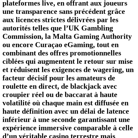
plateformes live, en offrant aux joueurs
une transparence sans précédent grâce
aux licences strictes délivrées par les
autorités telles que l’UK Gambling
Commission, la Malta Gaming Authority
ou encore Curaçao eGaming, tout en
combinant des offres promotionnelles
ciblées qui augmentent le retour sur mise
et réduisent les exigences de wagering, un
facteur décisif pour les amateurs de
roulette en direct, de blackjack avec
croupier réel ou de baccarat à haute
volatilité où chaque main est diffusée en
haute définition avec un délai de latence
inférieur à une seconde garantissant une
expérience immersive comparable à celle
d’un véritable casino terrestre mais