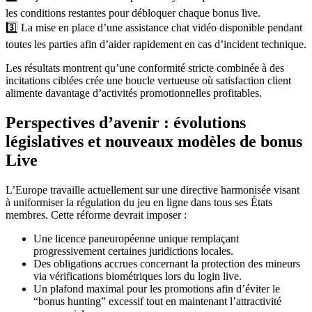
les conditions restantes pour débloquer chaque bonus live.
3️⃣ La mise en place d’une assistance chat vidéo disponible pendant
toutes les parties afin d’aider rapidement en cas d’incident technique.
Les résultats montrent qu’une conformité stricte combinée à des
incitations ciblées crée une boucle vertueuse où satisfaction client
alimente davantage d’activités promotionnelles profitables.
Perspectives d’avenir : évolutions
législatives et nouveaux modèles de bonus
Live
L’Europe travaille actuellement sur une directive harmonisée visant
à uniformiser la régulation du jeu en ligne dans tous ses États
membres. Cette réforme devrait imposer :
Une licence paneuropéenne unique remplaçant
progressivement certaines juridictions locales.
Des obligations accrues concernant la protection des mineurs
via vérifications biométriques lors du login live.
Un plafond maximal pour les promotions afin d’éviter le
“bonus hunting” excessif tout en maintenant l’attractivité