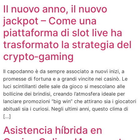
Il nuovo anno, il nuovo
jackpot – Come una
piattaforma di slot live ha
trasformato la strategia del
crypto‑gaming
Il capodanno è da sempre associato a nuovi inizi, a
promesse di fortuna e a grandi vincite nei casinò. Le
luci scintillanti delle sale da gioco si mescolano alle
bollicine dei brindisi, creando l’atmosfera ideale per
lanciare promozioni “big win” che attirano sia i giocatori
abituali sia i curiosi. Negli ultimi anni, questo clima di
[…]
Asistencia híbrida en