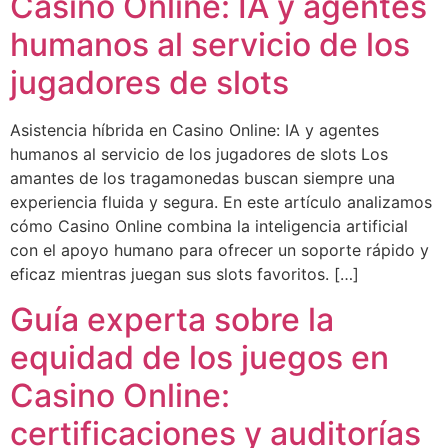
Casino Online: IA y agentes
humanos al servicio de los
jugadores de slots
Asistencia híbrida en Casino Online: IA y agentes
humanos al servicio de los jugadores de slots Los
amantes de los tragamonedas buscan siempre una
experiencia fluida y segura. En este artículo analizamos
cómo Casino Online combina la inteligencia artificial
con el apoyo humano para ofrecer un soporte rápido y
eficaz mientras juegan sus slots favoritos. […]
Guía experta sobre la
equidad de los juegos en
Casino Online:
certificaciones y auditorías