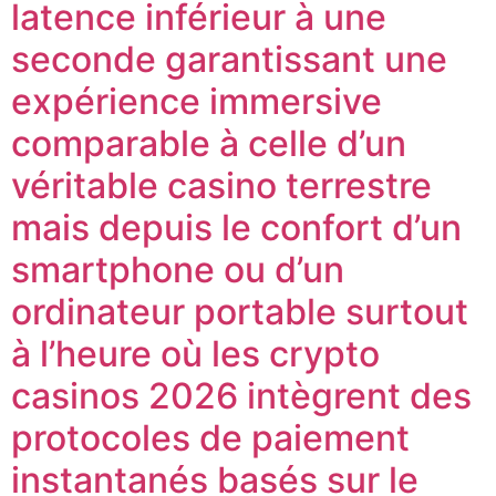
latence inférieur à une
seconde garantissant une
expérience immersive
comparable à celle d’un
véritable casino terrestre
mais depuis le confort d’un
smartphone ou d’un
ordinateur portable surtout
à l’heure où les crypto
casinos 2026 intègrent des
protocoles de paiement
instantanés basés sur le