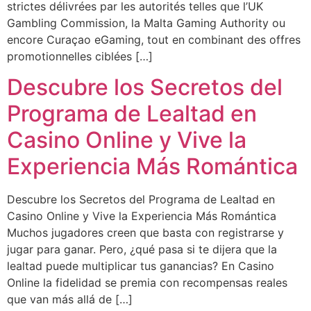
strictes délivrées par les autorités telles que l’UK
Gambling Commission, la Malta Gaming Authority ou
encore Curaçao eGaming, tout en combinant des offres
promotionnelles ciblées […]
Descubre los Secretos del
Programa de Lealtad en
Casino Online y Vive la
Experiencia Más Romántica
Descubre los Secretos del Programa de Lealtad en
Casino Online y Vive la Experiencia Más Romántica
Muchos jugadores creen que basta con registrarse y
jugar para ganar. Pero, ¿qué pasa si te dijera que la
lealtad puede multiplicar tus ganancias? En Casino
Online la fidelidad se premia con recompensas reales
que van más allá de […]