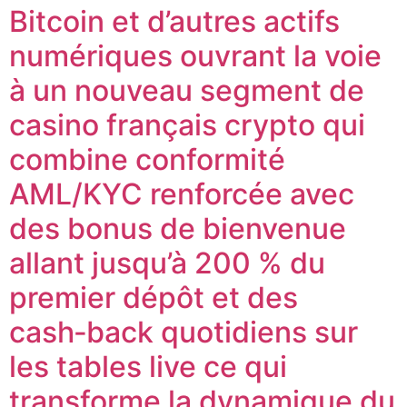
Bitcoin et d’autres actifs
numériques ouvrant la voie
à un nouveau segment de
casino français crypto qui
combine conformité
AML/KYC renforcée avec
des bonus de bienvenue
allant jusqu’à 200 % du
premier dépôt et des
cash‑back quotidiens sur
les tables live ce qui
transforme la dynamique du