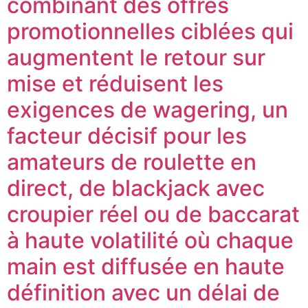
combinant des offres
promotionnelles ciblées qui
augmentent le retour sur
mise et réduisent les
exigences de wagering, un
facteur décisif pour les
amateurs de roulette en
direct, de blackjack avec
croupier réel ou de baccarat
à haute volatilité où chaque
main est diffusée en haute
définition avec un délai de