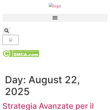
Day:
August 22,
2025
Strategia Avanzate per il