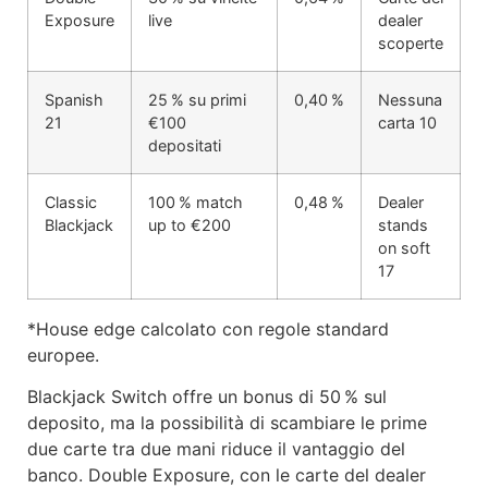
Exposure
live
dealer
scoperte
Spanish
25 % su primi
0,40 %
Nessuna
21
€100
carta 10
depositati
Classic
100 % match
0,48 %
Dealer
Blackjack
up to €200
stands
on soft
17
*House edge calcolato con regole standard
europee.
Blackjack Switch offre un bonus di 50 % sul
deposito, ma la possibilità di scambiare le prime
due carte tra due mani riduce il vantaggio del
banco. Double Exposure, con le carte del dealer