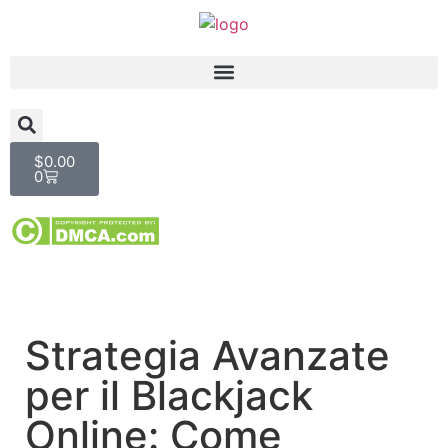
$
0.00
0
Strategia Avanzate
per il Blackjack
Online: Come