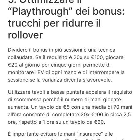
“Playthrough” dei bonus:
trucchi per ridurre il
rollover
Dividere il bonus in più sessioni è una tecnica
collaudata. Se il requisito è 20x su €100, giocare
€20 al giorno per cinque giorni permette di
monitorare l’EV di ogni mano e di interrompere la
sessione se la varianza diventa sfavorevole.
Utilizzare tavoli a bassa puntata accelera il requisito
di scommessa perché il numero di mani giocate
aumenta. Un tavolo da €5 con una media di 70 mani
all’ora consente di completare 20x €100 in circa 2,5
ore, rispetto a 1 ora su un tavolo da €20.
È importante evitare le mani “insurance” e le