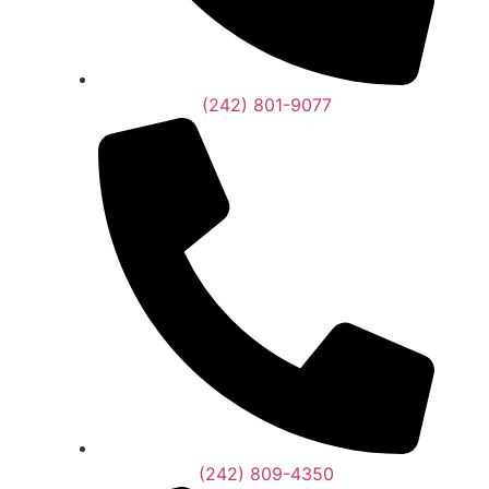
(242) 801-9077
(242) 809-4350