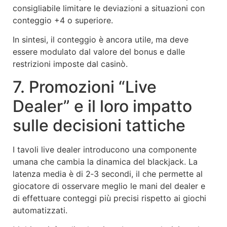
consigliabile limitare le deviazioni a situazioni con
conteggio +4 o superiore.
In sintesi, il conteggio è ancora utile, ma deve
essere modulato dal valore del bonus e dalle
restrizioni imposte dal casinò.
7. Promozioni “Live
Dealer” e il loro impatto
sulle decisioni tattiche
I tavoli live dealer introducono una componente
umana che cambia la dinamica del blackjack. La
latenza media è di 2‑3 secondi, il che permette al
giocatore di osservare meglio le mani del dealer e
di effettuare conteggi più precisi rispetto ai giochi
automatizzati.