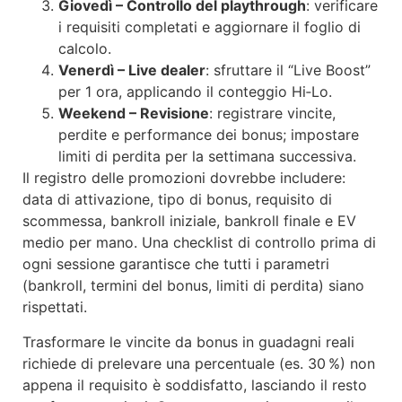
Giovedì – Controllo del playthrough
: verificare
i requisiti completati e aggiornare il foglio di
calcolo.
Venerdì – Live dealer
: sfruttare il “Live Boost”
per 1 ora, applicando il conteggio Hi‑Lo.
Weekend – Revisione
: registrare vincite,
perdite e performance dei bonus; impostare
limiti di perdita per la settimana successiva.
Il registro delle promozioni dovrebbe includere:
data di attivazione, tipo di bonus, requisito di
scommessa, bankroll iniziale, bankroll finale e EV
medio per mano. Una checklist di controllo prima di
ogni sessione garantisce che tutti i parametri
(bankroll, termini del bonus, limiti di perdita) siano
rispettati.
Trasformare le vincite da bonus in guadagni reali
richiede di prelevare una percentuale (es. 30 %) non
appena il requisito è soddisfatto, lasciando il resto