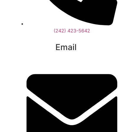
(242) 423-5642
Email