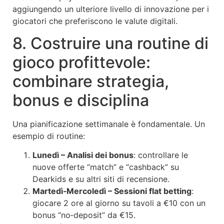
aggiungendo un ulteriore livello di innovazione per i
giocatori che preferiscono le valute digitali.
8. Costruire una routine di
gioco profittevole:
combinare strategia,
bonus e disciplina
Una pianificazione settimanale è fondamentale. Un
esempio di routine:
Lunedì – Analisi dei bonus
: controllare le
nuove offerte “match” e “cashback” su
Dearkids e su altri siti di recensione.
Martedì‑Mercoledì – Sessioni flat betting
:
giocare 2 ore al giorno su tavoli a €10 con un
bonus “no‑deposit” da €15.