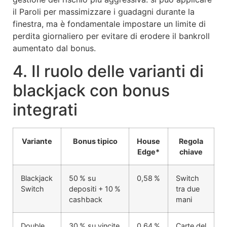
il Paroli per massimizzare i guadagni durante la
finestra, ma è fondamentale impostare un limite di
perdita giornaliero per evitare di erodere il bankroll
aumentato dal bonus.
4. Il ruolo delle varianti di
blackjack con bonus
integrati
Variante
Bonus tipico
House
Regola
Edge*
chiave
Blackjack
50 % su
0,58 %
Switch
Switch
depositi + 10 %
tra due
cashback
mani
Double
30 % su vincite
0,64 %
Carte del